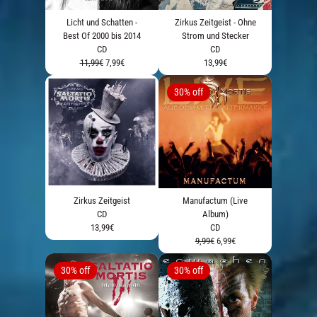
Licht und Schatten -
Zirkus Zeitgeist - Ohne
Best Of 2000 bis 2014
Strom und Stecker
CD
CD
11,99€
7,99€
13,99€
30% off
render_section=true,countdown_scr
Zirkus Zeitgeist
Manufactum (Live
CD
Album)
13,99€
CD
9,99€
6,99€
30% off
30% off