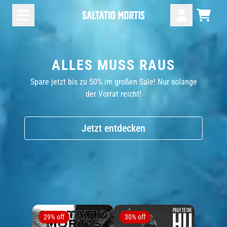
Zum Inhalt
Saltatio Mortis
Warenk
Konto
ALLES MUSS RAUS
Spare jetzt bis zu 50% im großen Sale! Nur solange
der Vorrat reicht!
render_section=true,countdown_scr
Jetzt entdecken
29% off
30% off