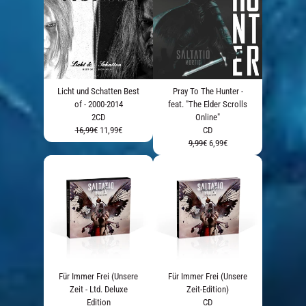
Licht und Schatten Best
Pray To The Hunter -
of - 2000-2014
feat. "The Elder Scrolls
2CD
Online"
16,99€
11,99€
CD
9,99€
6,99€
Für Immer Frei (Unsere
Für Immer Frei (Unsere
Zeit - Ltd. Deluxe
Zeit-Edition)
Edition
CD