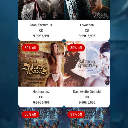
Manufactum III
Erwachen
CD
CD
9,99€
6,99€
9,99€
6,99€
30% off
30% off
Heptessenz
Das zweite Gesicht
CD
CD
9,99€
6,99€
9,99€
6,99€
33% off
31% off