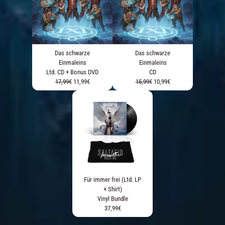
Das schwarze
Das schwarze
Einmaleins
Einmaleins
Ltd. CD + Bonus DVD
CD
17,99€
11,99€
15,99€
10,99€
Für immer frei (Ltd. LP
+ Shirt)
Vinyl Bundle
37,99€